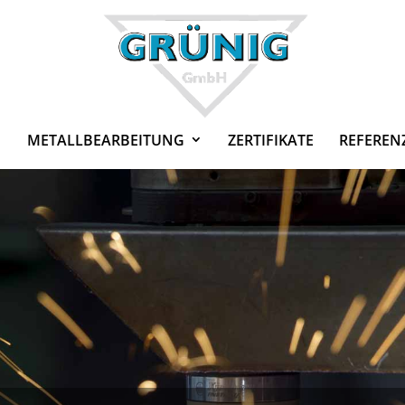
METALL­BE­AR­BEITUNG
ZERTI­FIKATE
REFEREN