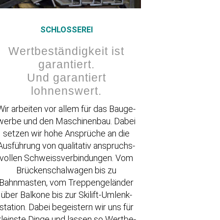
SCHLOS­SEREI
Wertbe­stän­digkeit ist
garan­tiert.
Und garan­tiert
lohnenswert.
Wir arbeiten vor allem für das Bauge­
werbe und den Maschi­nenbau. Dabei
setzen wir hohe Ansprüche an die
Ausführung von quali­tativ anspruchs­
vollen Schweiss­ver­bin­dungen. Vom
Brücken­schal­wagen bis zu
Bahnmasten, vom Treppen­ge­länder
über Balkone bis zur Skilift-Umlenk­
station. Dabei begeistern wir uns für
kleinste Dinge und lassen so Wertbe­