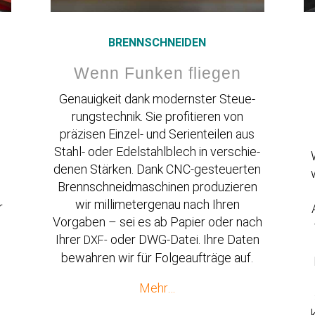
BRENN­SCHNEIDEN
Wenn Funken fliegen
Genau­igkeit dank modernster Steue­
rungs­technik. Sie profi­tieren von
präzisen Einzel- und Serien­teilen aus
Stahl- oder Edelstahl­blech in verschie­
denen Stärken. Dank CNC-gesteu­erten
Brenn­schneid­ma­schinen produ­zieren
wir milli­me­ter­genau nach Ihren
r
Vorgaben – sei es ab Papier oder nach
Ihrer
oder DWG-Datei. Ihre Daten
DXF-
bewahren wir für Folge­auf­träge auf.
Mehr…