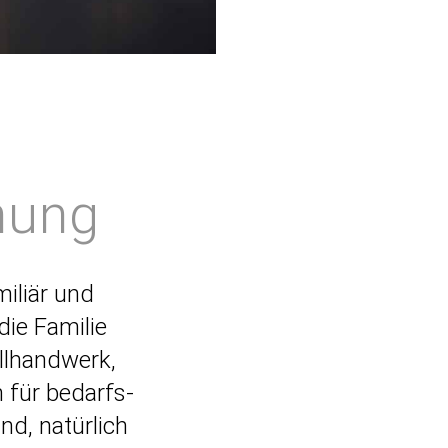
ehung
miliär und
die Familie
all­handwerk,
 für bedarfs­
nd, natürlich